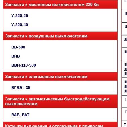
П
Запчасти к масляным выключателям 220 Кв
Ш
У-220-25
У-220-40
Ш
Запчасти к воздушным выключателям
Ш
ВВ-500
Ш
ВНВ
Ш
ВВН-110-500
Ш
Ш
Запчасти к элегазовым выключателям
Ш
Ш
ВГБЭ - 35
Ш
Запчасти к автоматическим быстродействующим
П
выключателям
П
ВАБ, ВАТ
П
Катушки включения и отключения к приводам