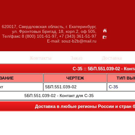
620017, Свердловская область, г. Екатеринбург,
ул. Фронтовых Бригад, 18, корп.2, оф 505,
Тел/факс 8 (800) 101-61-97, +7 (343) 361-51-97
E-mail:
souz-b2b@mail.ru
талог
Контакты
Заказ
Доставка
С-35 :: 5БП.551.039-02 - Конт
ВАНИЕ
ЧЕРТЕЖ
ТИП ВЫ
кт
5БП.551.039-02
С-35
5БП.551.039-02 - Контакт для С-35
Доставка в любые регионы России и стран 