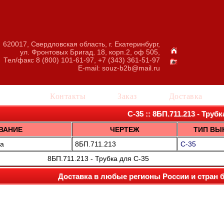
620017, Свердловская область, г. Екатеринбург,
ул. Фронтовых Бригад, 18, корп.2, оф 505,
Тел/факс 8 (800) 101-61-97, +7 (343) 361-51-97
E-mail:
souz-b2b@mail.ru
талог
Контакты
Заказ
Доставка
С-35 :: 8БП.711.213 - Трубк
ВАНИЕ
ЧЕРТЕЖ
ТИП ВЫ
а
8БП.711.213
С-35
8БП.711.213 - Трубка для С-35
Доставка в любые регионы России и стран 