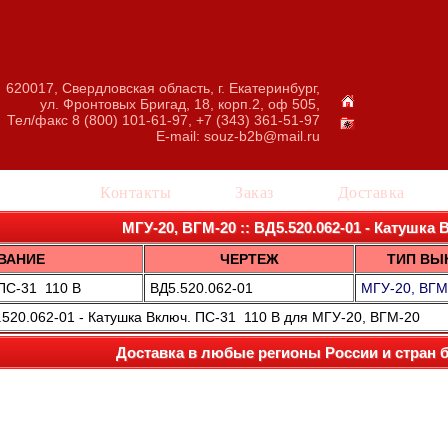
620017, Свердловская область, г. Екатеринбург,
ул. Фронтовых Бригад, 18, корп.2, оф 505,
Тел/факс 8 (800) 101-61-97, +7 (343) 361-51-97
E-mail:
souz-b2b@mail.ru
талог
Контакты
Заказ
Доставка
МГУ-20, ВГМ-20 :: ВД5.520.062-01 - Катушка
ВАНИЕ
ЧЕРТЕЖ
ТИП ВЫ
ПС-31 110 В
ВД5.520.062-01
МГУ-20, ВГМ
.520.062-01 - Катушка Включ. ПС-31 110 В для МГУ-20, ВГМ-20
Доставка в любые регионы России и стран 