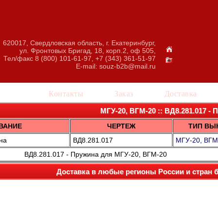
620017, Свердловская область, г. Екатеринбург,
ул. Фронтовых Бригад, 18, корп.2, оф 505,
Тел/факс 8 (800) 101-61-97, +7 (343) 361-51-97
E-mail:
souz-b2b@mail.ru
талог
Контакты
Заказ
Доставка
МГУ-20, ВГМ-20 :: ВД8.281.017 -
ВАНИЕ
ЧЕРТЕЖ
ТИП ВЫ
на
ВД8.281.017
МГУ-20, ВГМ
ВД8.281.017 - Пружина для МГУ-20, ВГМ-20
Доставка в любые регионы России и стран 