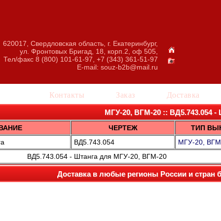
620017, Свердловская область, г. Екатеринбург,
ул. Фронтовых Бригад, 18, корп.2, оф 505,
Тел/факс 8 (800) 101-61-97, +7 (343) 361-51-97
E-mail:
souz-b2b@mail.ru
талог
Контакты
Заказ
Доставка
МГУ-20, ВГМ-20 :: ВД5.743.054 -
ВАНИЕ
ЧЕРТЕЖ
ТИП ВЫ
га
ВД5.743.054
МГУ-20, ВГМ
ВД5.743.054 - Штанга для МГУ-20, ВГМ-20
Доставка в любые регионы России и стран 