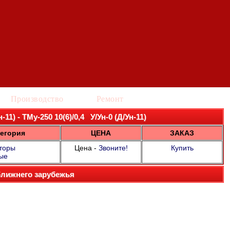
Производство
Ремонт
1) - ТМу-250 10(6)/0,4 У/Ун-0 (Д/Ун-11)
егория
ЦЕНА
ЗАКАЗ
торы
Цена -
Звоните!
Купить
ые
ближнего зарубежья