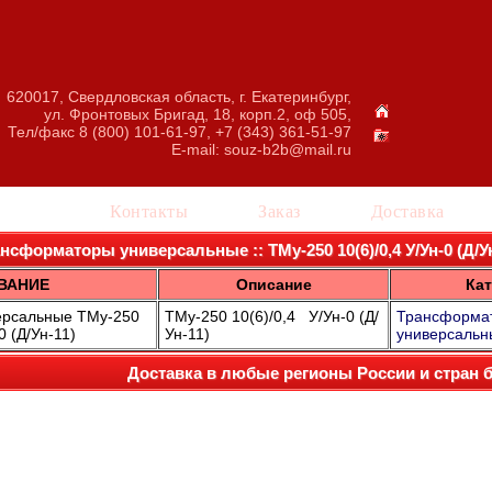
620017, Свердловская область, г. Екатеринбург,
ул. Фронтовых Бригад, 18, корп.2, оф 505,
Тел/факс 8 (800) 101-61-97, +7 (343) 361-51-97
E-mail:
souz-b2b@mail.ru
талог
Контакты
Заказ
Доставка
нсформаторы универсальные :: ТМу-250 10(6)/0,4 У/Ун-0 (Д/Ун-1
ВАНИЕ
Описание
Кат
ерсальные ТМу-250
ТМу-250 10(6)/0,4 У/Ун-0 (Д/
Трансформа
0 (Д/Ун-11)
Ун-11)
универсальн
Доставка в любые регионы России и стран 