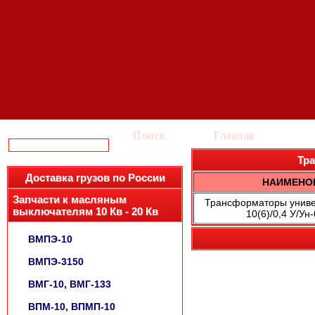
Поиск
Главная
Ка
Тра
Доставка грузов по России
НАИМЕНО
Запчасти к масляным
Трансформаторы унив
выключателям 10 Кв - 20 Кв
10(6)/0,4 У/Ун-
ВМПЭ-10
ВМПЭ-3150
ВМГ-10, ВМГ-133
ВПМ-10, ВПМП-10