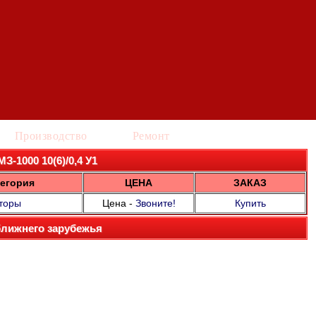
Производство
Ремонт
З-1000 10(6)/0,4 У1
егория
ЦЕНА
ЗАКАЗ
торы
Цена -
Звоните!
Купить
ближнего зарубежья