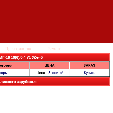
Производство
Ремонт
Г-16 10(6)/0,4 У1 У/Ун-0
егория
ЦЕНА
ЗАКАЗ
торы
Цена -
Звоните!
Купить
ближнего зарубежья