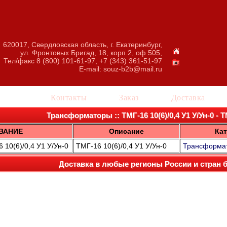
620017, Свердловская область, г. Екатеринбург,
ул. Фронтовых Бригад, 18, корп.2, оф 505,
Тел/факс 8 (800) 101-61-97, +7 (343) 361-51-97
E-mail:
souz-b2b@mail.ru
талог
Контакты
Заказ
Доставка
Трансформаторы :: ТМГ-16 10(6)/0,4 У1 У/Ун-0 - ТМ
ВАНИЕ
Описание
Кат
10(6)/0,4 У1 У/Ун-0
ТМГ-16 10(6)/0,4 У1 У/Ун-0
Трансформа
Доставка в любые регионы России и стран 