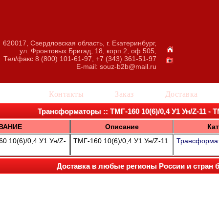
620017, Свердловская область, г. Екатеринбург,
ул. Фронтовых Бригад, 18, корп.2, оф 505,
Тел/факс 8 (800) 101-61-97, +7 (343) 361-51-97
E-mail:
souz-b2b@mail.ru
талог
Контакты
Заказ
Доставка
Трансформаторы :: ТМГ-160 10(6)/0,4 У1 Ун/Z-11 - ТМ
ВАНИЕ
Описание
Кат
 10(6)/0,4 У1 Ун/Z-
ТМГ-160 10(6)/0,4 У1 Ун/Z-11
Трансформа
Доставка в любые регионы России и стран 