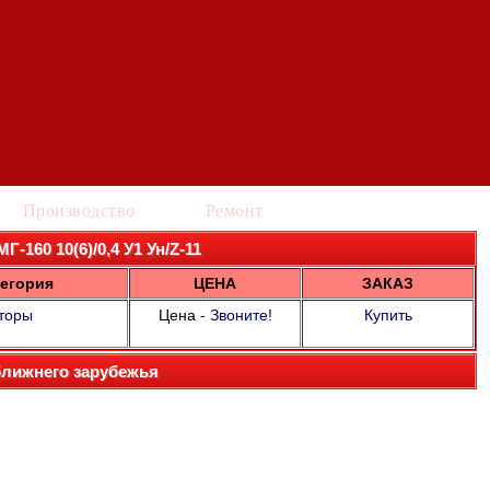
Производство
Ремонт
Г-160 10(6)/0,4 У1 Ун/Z-11
егория
ЦЕНА
ЗАКАЗ
торы
Цена -
Звоните!
Купить
ближнего зарубежья