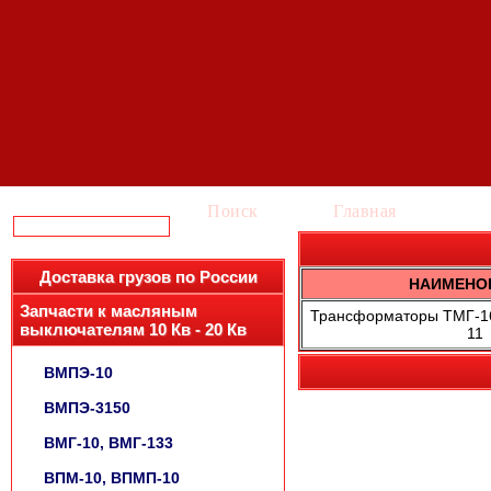
Поиск
Главная
Ка
Доставка грузов по России
НАИМЕНО
Запчасти к масляным
Трансформаторы ТМГ-160
выключателям 10 Кв - 20 Кв
11
ВМПЭ-10
ВМПЭ-3150
ВМГ-10, ВМГ-133
ВПМ-10, ВПМП-10