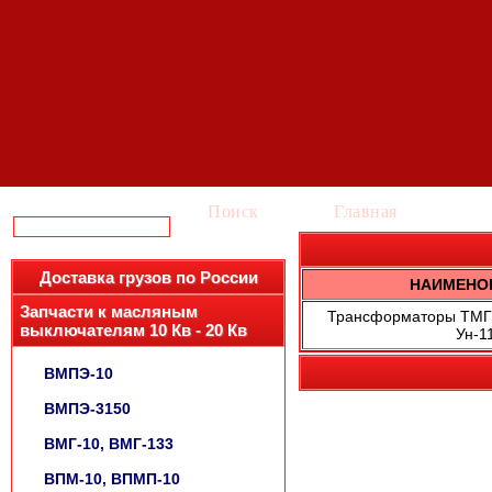
Поиск
Главная
Ка
Доставка грузов по России
НАИМЕНО
Запчасти к масляным
Трансформаторы ТМГ-6
выключателям 10 Кв - 20 Кв
Ун-1
ВМПЭ-10
ВМПЭ-3150
ВМГ-10, ВМГ-133
ВПМ-10, ВПМП-10