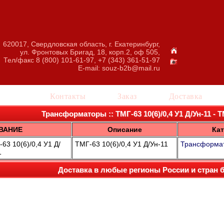
620017, Свердловская область, г. Екатеринбург,
ул. Фронтовых Бригад, 18, корп.2, оф 505,
Тел/факс 8 (800) 101-61-97, +7 (343) 361-51-97
E-mail:
souz-b2b@mail.ru
талог
Контакты
Заказ
Доставка
Трансформаторы :: ТМГ-63 10(6)/0,4 У1 Д/Ун-11 - ТМ
ВАНИЕ
Описание
Кат
3 10(6)/0,4 У1 Д/
ТМГ-63 10(6)/0,4 У1 Д/Ун-11
Трансформа
1
Доставка в любые регионы России и стран 