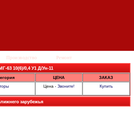
Производство
Ремонт
Г-63 10(6)/0,4 У1 Д/Ун-11
егория
ЦЕНА
ЗАКАЗ
торы
Цена -
Звоните!
Купить
ближнего зарубежья