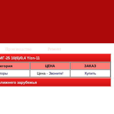
Производство
Ремонт
Г-25 10(6)/0,4 Y/zn-11
егория
ЦЕНА
ЗАКАЗ
торы
Цена -
Звоните!
Купить
ближнего зарубежья