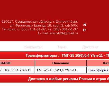
620017, Свердловская область, г. Екатеринбург,
ул. Фронтовых Бригад, 18, корп.2, оф 505,
Тел/факс 8 (800) 101-61-97, +7 (343) 361-51-97
E-mail:
souz-b2b@mail.ru
талог
Контакты
Заказ
Доставка
Трансформаторы :: ТМГ-25 10(6)/0,4 Y/zn-11 - ТМ
ВАНИЕ
Описание
Кат
 10(6)/0,4 Y/zn-11
ТМГ-25 10(6)/0,4 Y/zn-11
Трансформа
Доставка в любые регионы России и стран 