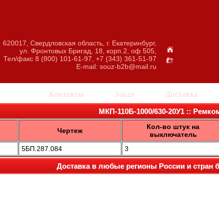
620017, Свердловская область, г. Екатеринбург,
ул. Фронтовых Бригад, 18, корп.2, оф 505,
Тел/факс 8 (800) 101-61-97, +7 (343) 361-51-97
E-mail:
souz-b2b@mail.ru
талог
Контакты
Заказ
Доставка
МКП-110Б-1000/630-20У1 :: Ремко
Кол-во штук на
Чертеж
выключатель
5БП.287.084
3
Доставка в любые регионы России и стран 