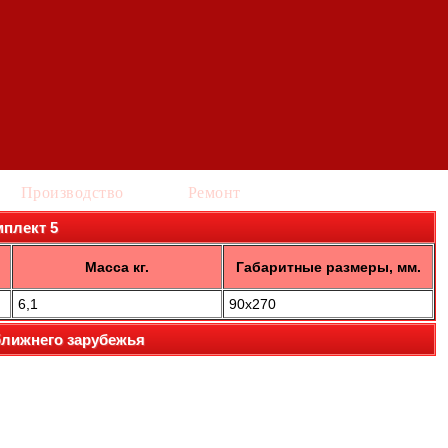
Производство
Ремонт
мплект 5
Масса кг.
Габаритные размеры, мм.
6,1
90x270
ближнего зарубежья