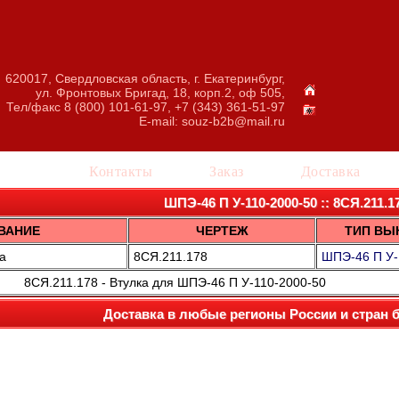
620017, Свердловская область, г. Екатеринбург,
ул. Фронтовых Бригад, 18, корп.2, оф 505,
Тел/факс 8 (800) 101-61-97, +7 (343) 361-51-97
E-mail:
souz-b2b@mail.ru
талог
Контакты
Заказ
Доставка
ШПЭ-46 П У-110-2000-50 :: 8СЯ.211.1
ВАНИЕ
ЧЕРТЕЖ
ТИП ВЫ
а
8СЯ.211.178
ШПЭ-46 П У-
8СЯ.211.178 - Втулка для ШПЭ-46 П У-110-2000-50
Доставка в любые регионы России и стран 