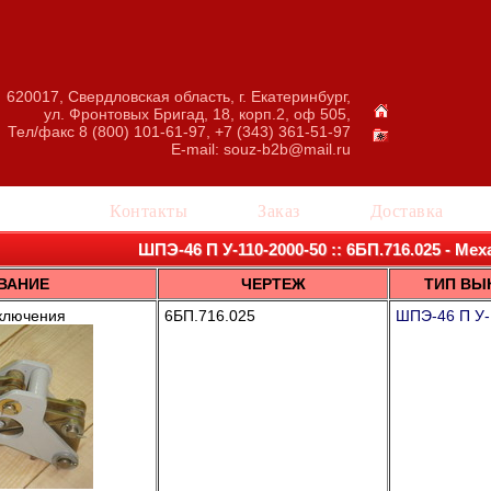
620017, Свердловская область, г. Екатеринбург,
ул. Фронтовых Бригад, 18, корп.2, оф 505,
Тел/факс 8 (800) 101-61-97, +7 (343) 361-51-97
E-mail:
souz-b2b@mail.ru
талог
Контакты
Заказ
Доставка
ШПЭ-46 П У-110-2000-50 :: 6БП.716.025 - М
ВАНИЕ
ЧЕРТЕЖ
ТИП ВЫ
ключения
6БП.716.025
ШПЭ-46 П У-