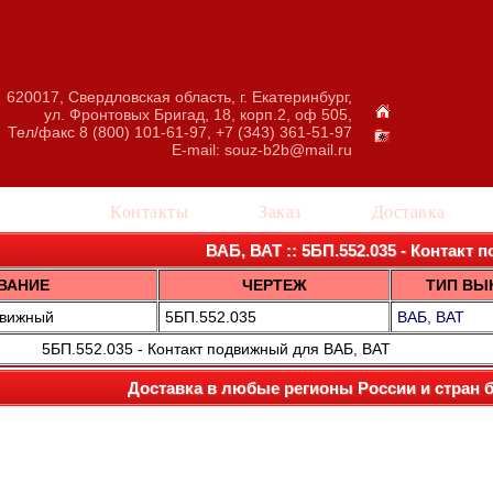
620017, Свердловская область, г. Екатеринбург,
ул. Фронтовых Бригад, 18, корп.2, оф 505,
Тел/факс 8 (800) 101-61-97, +7 (343) 361-51-97
E-mail:
souz-b2b@mail.ru
талог
Контакты
Заказ
Доставка
ВАБ, ВАТ :: 5БП.552.035 - Контакт
ВАНИЕ
ЧЕРТЕЖ
ТИП ВЫ
движный
5БП.552.035
ВАБ, ВАТ
5БП.552.035 - Контакт подвижный для ВАБ, ВАТ
Доставка в любые регионы России и стран 