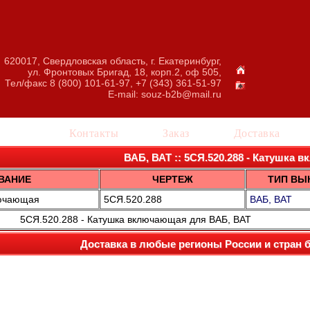
620017, Свердловская область, г. Екатеринбург,
ул. Фронтовых Бригад, 18, корп.2, оф 505,
Тел/факс 8 (800) 101-61-97, +7 (343) 361-51-97
E-mail:
souz-b2b@mail.ru
талог
Контакты
Заказ
Доставка
ВАБ, ВАТ :: 5СЯ.520.288 - Катушка
ВАНИЕ
ЧЕРТЕЖ
ТИП ВЫ
лючающая
5СЯ.520.288
ВАБ, ВАТ
5СЯ.520.288 - Катушка включающая для ВАБ, ВАТ
Доставка в любые регионы России и стран 