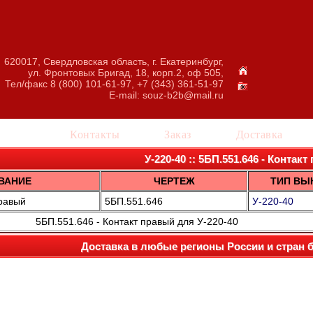
620017, Свердловская область, г. Екатеринбург,
ул. Фронтовых Бригад, 18, корп.2, оф 505,
Тел/факс 8 (800) 101-61-97, +7 (343) 361-51-97
E-mail:
souz-b2b@mail.ru
талог
Контакты
Заказ
Доставка
У-220-40 :: 5БП.551.646 - Контак
ВАНИЕ
ЧЕРТЕЖ
ТИП ВЫ
равый
5БП.551.646
У-220-40
5БП.551.646 - Контакт правый для У-220-40
Доставка в любые регионы России и стран 