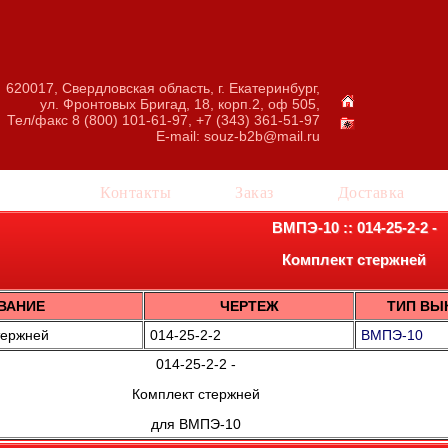
620017, Свердловская область, г. Екатеринбург,
ул. Фронтовых Бригад, 18, корп.2, оф 505,
Тел/факс 8 (800) 101-61-97, +7 (343) 361-51-97
E-mail:
souz-b2b@mail.ru
талог
Контакты
Заказ
Доставка
ВМПЭ-10 :: 014-25-2-2 -
Комплект стержней
ВАНИЕ
ЧЕРТЕЖ
ТИП ВЫ
тержней
014-25-2-2
ВМПЭ-10
014-25-2-2 -
Комплект стержней
для ВМПЭ-10