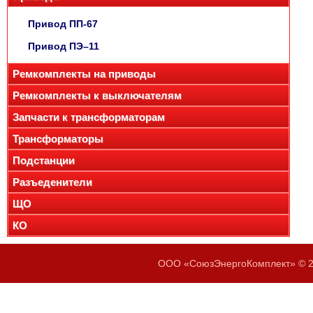
Привод ПП-67
Привод ПЭ–11
Ремкомплекты на приводы
Ремкомплекты к выключателям
Запчасти к трансформаторам
Трансформаторы
Подстанции
Разъеденители
ЩО
КО
ООО «СоюзЭнергоКомплект» © 20