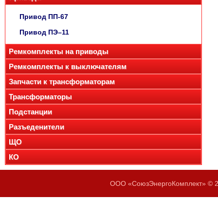
Привод ПП-67
Привод ПЭ–11
Ремкомплекты на приводы
Ремкомплекты к выключателям
Запчасти к трансформаторам
Трансформаторы
Подстанции
Разъеденители
ЩО
КО
ООО «СоюзЭнергоКомплект» © 20