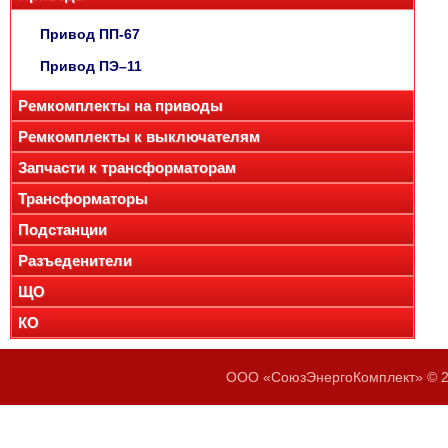
Привод ПП-67
Привод ПЭ–11
Ремкомплекты на приводы
Ремкомплекты к выключателям
Запчасти к трансформаторам
Трансформаторы
Подстанции
Разъеденители
ЩО
КО
ООО «СоюзЭнергоКомплект» © 20