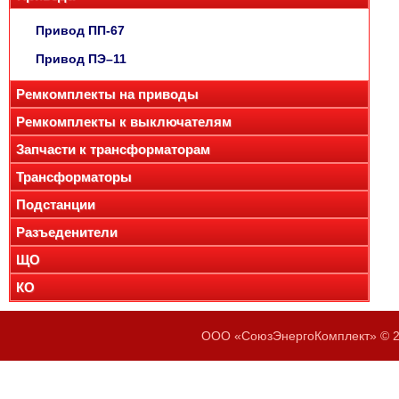
Привод ПП-67
Привод ПЭ–11
Ремкомплекты на приводы
Ремкомплекты к выключателям
Запчасти к трансформаторам
Трансформаторы
Подстанции
Разъеденители
ЩО
КО
ООО «СоюзЭнергоКомплект» © 20