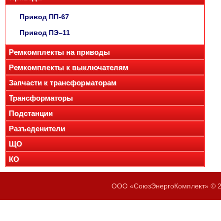
Привод ПП-67
Привод ПЭ–11
Ремкомплекты на приводы
Ремкомплекты к выключателям
Запчасти к трансформаторам
Трансформаторы
Подстанции
Разъеденители
ЩО
КО
ООО «СоюзЭнергоКомплект» © 20