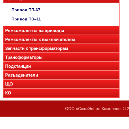
Привод ПП-67
Привод ПЭ–11
Ремкомплекты на приводы
Ремкомплекты к выключателям
Запчасти к трансформаторам
Трансформаторы
Подстанции
Разъеденители
ЩО
КО
ООО «СоюзЭнергоКомплект» © 20