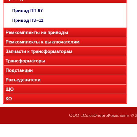
Привод ПП-67
Привод ПЭ–11
Ремкомплекты на приводы
Ремкомплекты к выключателям
Запчасти к трансформаторам
Трансформаторы
Подстанции
Разъеденители
ЩО
КО
ООО «СоюзЭнергоКомплект» © 20