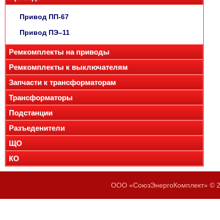
Привод ПП-67
Привод ПЭ–11
Ремкомплекты на приводы
Ремкомплекты к выключателям
Запчасти к трансформаторам
Трансформаторы
Подстанции
Разъеденители
ЩО
КО
ООО «СоюзЭнергоКомплект» © 20