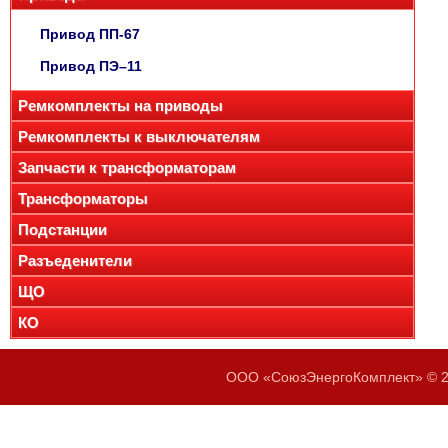
Привод ПП-67
Привод ПЭ–11
Ремкомплекты на приводы
Ремкомплекты к выключателям
Запчасти к трансформаторам
Трансформаторы
Подстанции
Разъеденители
ЩО
КО
ООО «СоюзЭнергоКомплект» © 20