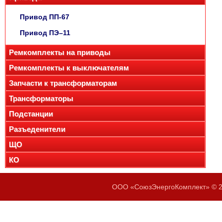
Привод ПП-67
Привод ПЭ–11
Ремкомплекты на приводы
Ремкомплекты к выключателям
Запчасти к трансформаторам
Трансформаторы
Подстанции
Разъеденители
ЩО
КО
ООО «СоюзЭнергоКомплект» © 20