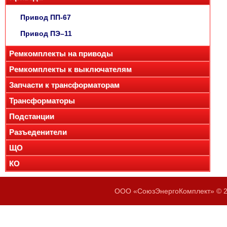
Привод ПП-67
Привод ПЭ–11
Ремкомплекты на приводы
Ремкомплекты к выключателям
Запчасти к трансформаторам
Трансформаторы
Подстанции
Разъеденители
ЩО
КО
ООО «СоюзЭнергоКомплект» © 20