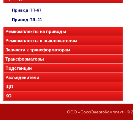
Привод ПП-67
Привод ПЭ–11
Ремкомплекты на приводы
Ремкомплекты к выключателям
Запчасти к трансформаторам
Трансформаторы
Подстанции
Разъеденители
ЩО
КО
ООО «СоюзЭнергоКомплект» © 20