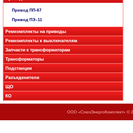
Привод ПП-67
Привод ПЭ–11
Ремкомплекты на приводы
Ремкомплекты к выключателям
Запчасти к трансформаторам
Трансформаторы
Подстанции
Разъеденители
ЩО
КО
ООО «СоюзЭнергоКомплект» © 20