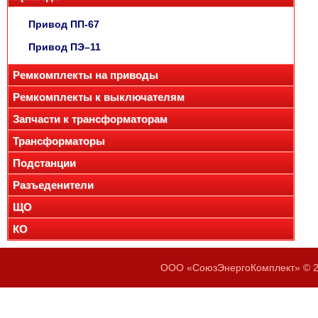
Привод ПП-67
Привод ПЭ–11
Ремкомплекты на приводы
Ремкомплекты к выключателям
Запчасти к трансформаторам
Трансформаторы
Подстанции
Разъеденители
ЩО
КО
ООО «СоюзЭнергоКомплект» © 20