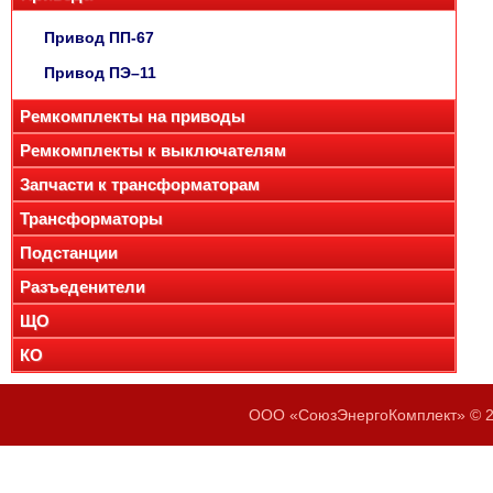
Привод ПП-67
Привод ПЭ–11
Ремкомплекты на приводы
Ремкомплекты к выключателям
Запчасти к трансформаторам
Трансформаторы
Подстанции
Разъеденители
ЩО
КО
ООО «СоюзЭнергоКомплект» © 20