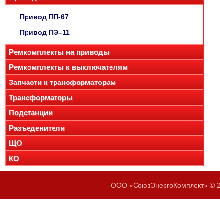
Привод ПП-67
Привод ПЭ–11
Ремкомплекты на приводы
Ремкомплекты к выключателям
Запчасти к трансформаторам
Трансформаторы
Подстанции
Разъеденители
ЩО
КО
ООО «СоюзЭнергоКомплект» © 20