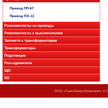
Привод ПП-67
Привод ПЭ–11
Ремкомплекты на приводы
Ремкомплекты к выключателям
Запчасти к трансформаторам
Трансформаторы
Подстанции
Разъеденители
ЩО
КО
ООО «СоюзЭнергоКомплект» © 20