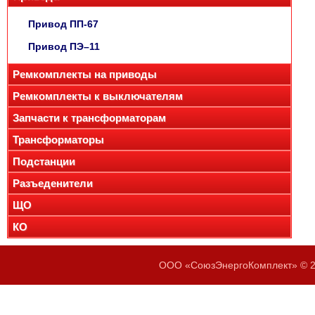
Привод ПП-67
Привод ПЭ–11
Ремкомплекты на приводы
Ремкомплекты к выключателям
Запчасти к трансформаторам
Трансформаторы
Подстанции
Разъеденители
ЩО
КО
ООО «СоюзЭнергоКомплект» © 20