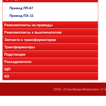
Привод ПП-67
Привод ПЭ–11
Ремкомплекты на приводы
Ремкомплекты к выключателям
Запчасти к трансформаторам
Трансформаторы
Подстанции
Разъеденители
ЩО
КО
ООО «СоюзЭнергоКомплект» © 20