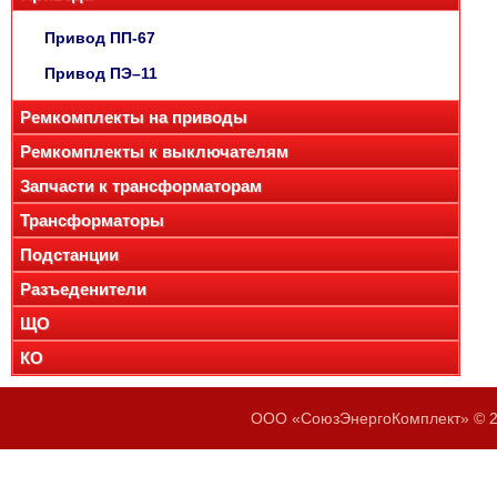
Привод ПП-67
Привод ПЭ–11
Ремкомплекты на приводы
Ремкомплекты к выключателям
Запчасти к трансформаторам
Трансформаторы
Подстанции
Разъеденители
ЩО
КО
ООО «СоюзЭнергоКомплект» © 20