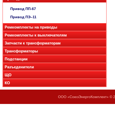
Привод ПП-67
Привод ПЭ–11
Ремкомплекты на приводы
Ремкомплекты к выключателям
Запчасти к трансформаторам
Трансформаторы
Подстанции
Разъеденители
ЩО
КО
ООО «СоюзЭнергоКомплект» © 20