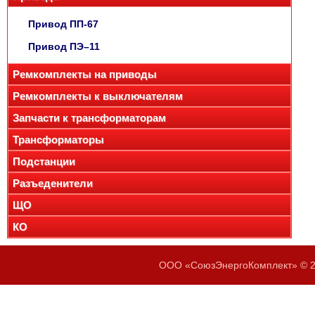
Привод ПП-67
Привод ПЭ–11
Ремкомплекты на приводы
Ремкомплекты к выключателям
Запчасти к трансформаторам
Трансформаторы
Подстанции
Разъеденители
ЩО
КО
ООО «СоюзЭнергоКомплект» © 20