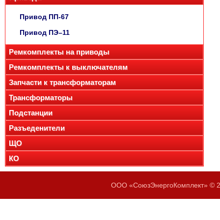
Привод ПП-67
Привод ПЭ–11
Ремкомплекты на приводы
Ремкомплекты к выключателям
Запчасти к трансформаторам
Трансформаторы
Подстанции
Разъеденители
ЩО
КО
ООО «СоюзЭнергоКомплект» © 20