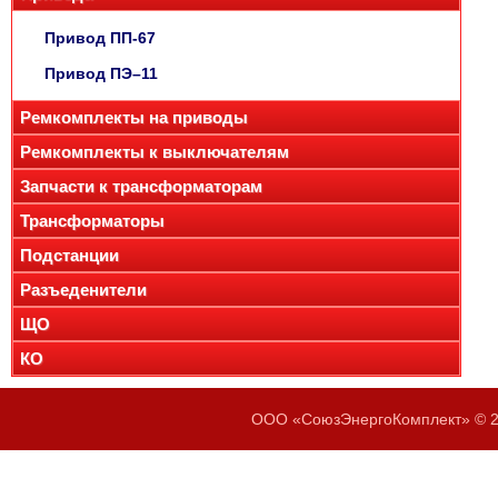
Привод ПП-67
Привод ПЭ–11
Ремкомплекты на приводы
Ремкомплекты к выключателям
Запчасти к трансформаторам
Трансформаторы
Подстанции
Разъеденители
ЩО
КО
ООО «СоюзЭнергоКомплект» © 20