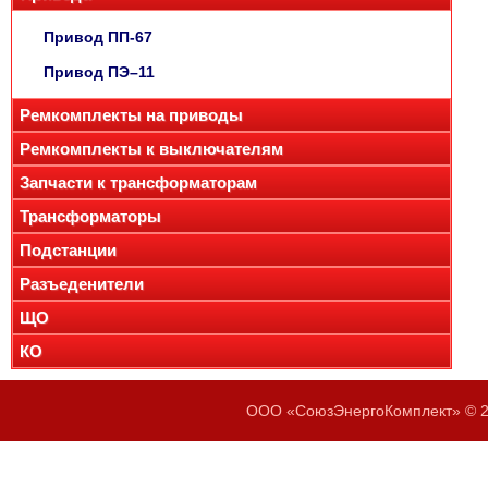
Привод ПП-67
Привод ПЭ–11
Ремкомплекты на приводы
Ремкомплекты к выключателям
Запчасти к трансформаторам
Трансформаторы
Подстанции
Разъеденители
ЩО
КО
ООО «СоюзЭнергоКомплект» © 20