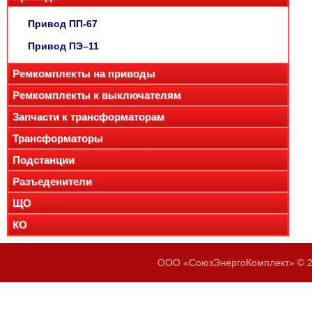
Привод ПП-67
Привод ПЭ–11
Ремкомплекты на приводы
Ремкомплекты к выключателям
Запчасти к трансформаторам
Трансформаторы
Подстанции
Разъеденители
ЩО
КО
ООО «СоюзЭнергоКомплект» © 20