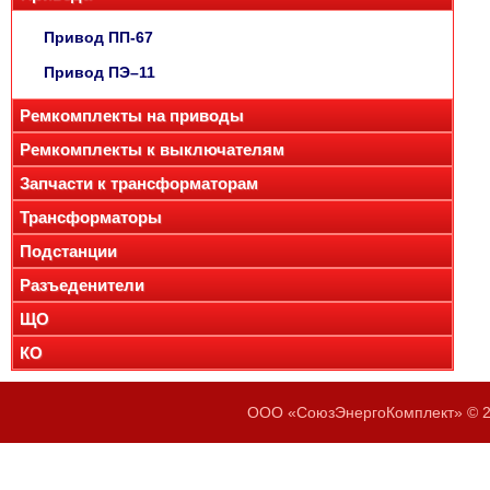
Привод ПП-67
Привод ПЭ–11
Ремкомплекты на приводы
Ремкомплекты к выключателям
Запчасти к трансформаторам
Трансформаторы
Подстанции
Разъеденители
ЩО
КО
ООО «СоюзЭнергоКомплект» © 20