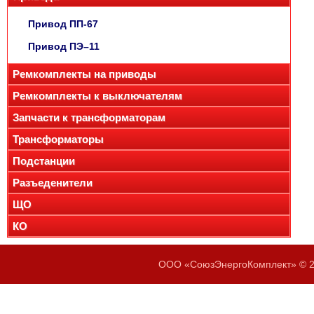
Привод ПП-67
Привод ПЭ–11
Ремкомплекты на приводы
Ремкомплекты к выключателям
Запчасти к трансформаторам
Трансформаторы
Подстанции
Разъеденители
ЩО
КО
ООО «СоюзЭнергоКомплект» © 20