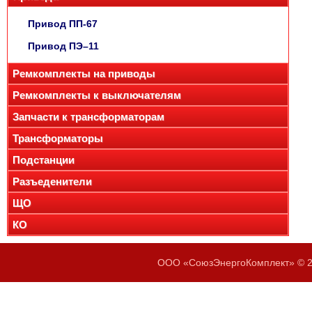
Привод ПП-67
Привод ПЭ–11
Ремкомплекты на приводы
Ремкомплекты к выключателям
Запчасти к трансформаторам
Трансформаторы
Подстанции
Разъеденители
ЩО
КО
ООО «СоюзЭнергоКомплект» © 20