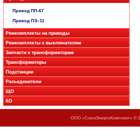
Привод ПП-67
Привод ПЭ–11
Ремкомплекты на приводы
Ремкомплекты к выключателям
Запчасти к трансформаторам
Трансформаторы
Подстанции
Разъеденители
ЩО
КО
ООО «СоюзЭнергоКомплект» © 20