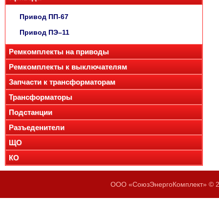
Привод ПП-67
Привод ПЭ–11
Ремкомплекты на приводы
Ремкомплекты к выключателям
Запчасти к трансформаторам
Трансформаторы
Подстанции
Разъеденители
ЩО
КО
ООО «СоюзЭнергоКомплект» © 20